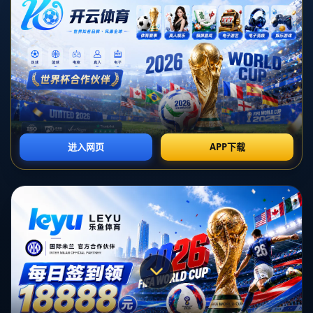
电话：0871-5492452
传真：0871-5492452
邮箱：admin@zh-cn-ayxsport.com
QQ：787074798
地址：内蒙古自治区乌兰察布市察哈尔右翼前旗平地泉镇
Copyright 2024
爱游戏(中国)官方网站_AYX SPORTS
All Rights by
爱游戏官网
导航
电话
客服
地图
搜索