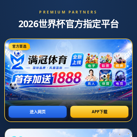
新闻中心
意媒：尤文正在和弗拉霍维奇以及加蒂商讨续