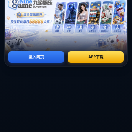
在足球史上，位置转换后的成功案例并不罕见。比如，拜仁慕尼黑曾将阿拉巴
从中后卫调至左后卫，结果取得了显著效果。而在英超，像米尔纳这样的球员
也曾在利物浦因阵容需求出任多个不同位置，均表现出色。**埃文斯或许会重复
这些成功案例**，为曼联带来新的生机。
**滕哈格的战术信心**
作为一名出色的教练，滕哈格一直以来以其灵活应变的战术风格和对年轻球员
的大胆使用而闻名。在当前这一决定中，我们可以看到他对球队上下战术结构
的掌控自如。将埃文斯推到新位置，不仅缓解了后防线的压力，也为球队整体
结构注入了新的活力。
在现代足球中，灵活性和创造力是球队制胜的重要因素。虽然存在风险，但滕
哈格的决定无疑具有深远的战略意义。从长远来看，这或许是一个将短板化为
优势的绝佳机会。只要合力推动，曼联可能会在未来的比赛中展现出更强大的
竞争力和协调性。