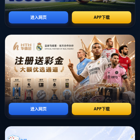
**实例分析：成功先例**