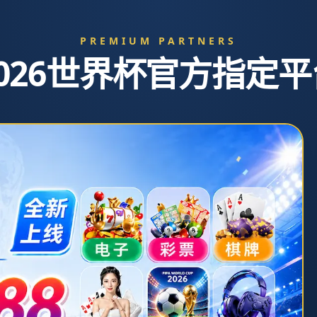
首页
公司简介
产品中心
新闻中心
联