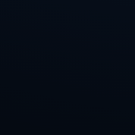
色、红
以皇家
方特色
此外，
独特文
2、球
西甲球
神与挑
此外，
俱乐部
在一些
3、队
西甲球
足球俱
这种关
土文化
同样的
球迷关
4、隐
通过分
神追求
同时，
调了球
总的来
总结：
通过对