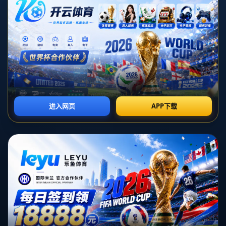
者社区
发布时间：2026-01-03T06:31:01+08:00
[返回]
作为全球最顶尖的足球赛事之一，欧洲冠军联赛（欧冠）吸引了无数球迷的关
注和热议。本文将深入探讨足球爱好者社区在欧冠赛事中的讨论氛围以及对经
典比赛的回顾。从热烈的赛季前期待到赛事中的战术分析，再到球星表现的探
讨和历史经典的重温，本文将带您全面了解欧冠热议话题和那些令人难忘的比
赛回合。同时，通过这样的交流，社区不仅为球迷们提供了多样化的视角，还
增进了彼此之间的理解与友谊。接下来，我们将从四个方面深入分析这一充满
激情和热情的足球文化。
1、赛季前的期待与讨论
每当新赛季的欧冠临近，足球爱好者社区便会迎来讨论的高潮。球迷们纷纷在
社区中发表对新赛季的期待，无论是对参赛球队的分析，还是对新引援球员的
评价，都是热议的焦点。此时，社群内关于各支球队的战力对比和赛季预测开
始蔓延，许多球迷甚至会从往年表现和比赛历史出发，对球队的发挥做出大胆
推测。
在这种讨论中，尤其是对热门球队如皇家马德里、巴萨、曼城等的关注尤为密
切。球迷们不仅会关注这些球队的战术变动，还会谈论即将面对的潜在对手以
及关键比赛日的安排。这种高度的参与感，使得每一场比赛的前期热度倍增，
形成了强大的社区氛围。
此外，赛季前的讨论还不仅限于预测和分析，很多球迷也开始重温往年的经典
对决，以及那些值得铭记的瞬间。这么做不仅能让新球迷更好地理解比赛的背
景，更有助于老球迷培养出一种共鸣感，形成更深入的讨论基础。