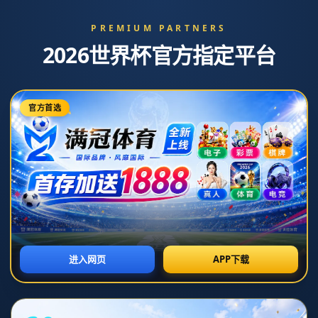
新闻中心
探讨欧冠热议话题与绝佳比赛回顾的足球爱好