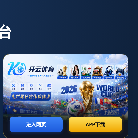
招商热线HOTLINE
0871-5492452
系方式