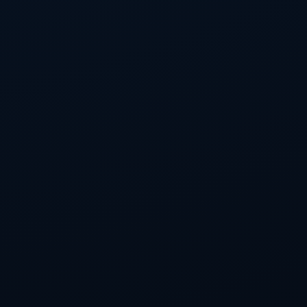
不容错过尽享体育盛宴
+08:00
盛宴。无论是备受瞩目的足球赛事、扣人心弦的篮球比赛、激烈
爱好者和跑步健将们的共同关注。山东体育频道以其全面的体育
即时动态。从赛事安排到精彩回放，再到赛事分析，观众都能在
南，让我们一起期待这场不容错过的体育盛宴。
友谊赛。足球作为全球最受欢迎的运动之一，一直以来都能吸引