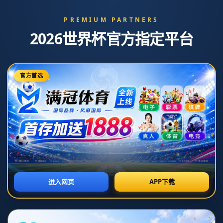
新闻中心
拜仁放弃弗里克全力支持图赫尔续任主帅契机