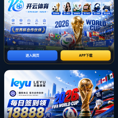
次晋级查尔斯顿八强
发布时间：2026-01-03T06:31:01+08:00
[返回]
在2023年查尔斯顿女子网球公开赛中，中国女网新星郑钦文展示了出色的竞技
水平，经过三盘的艰苦战斗，成功逆转对手，获得了比赛的胜利。这一胜利不
仅使她实现了泥地赛13连胜的骄人成绩，更让她首次成功晋级查尔斯顿八强。
本文将从郑钦文的比赛表现、心态调整、泥地赛的优势，以及未来的展望四个
方面，对这一辉煌成就进行详细阐述，力求全面深入地解读她在赛场上的卓越
表现及其背后所蕴含的奋斗精神。
1、郑钦文的比赛表现
郑钦文在本场比赛中展现了其卓越的技术水平和赛场应变能力。尽管比赛过程
波折不断，她从一开始就保持了积极的态度，努力适应场上环境。郑钦文通过
精准的发球和稳定的底线回球，不断施加压力，给对手制造了难以应对的局
面。
在比赛的关键时刻，郑钦文展现了她的坚韧意志，尤其是在落后情况下，她能
够迅速调整战术，抓住对手的失误，逐步扭转了场上的局势。她的反击不仅让
对手措手不及，也让观众为之赞叹。
可以说，郑钦文在整场比赛中展现了出色的体能和抗压能力，不论是在技战术
层面，还是心理韧性上，她都给人留下了深刻印象，充分证明了自己的实力。
2、心态调整的重要性
在网球比赛中，心态的稳定与否直接影响选手的表现。郑钦文在局势逆转时表
现出极强的心理素质，能够坦然面对困境，从而实现自我调整。这种心态使她
能够在失误后迅速回归正常状态，避免了消极情绪的蔓延。