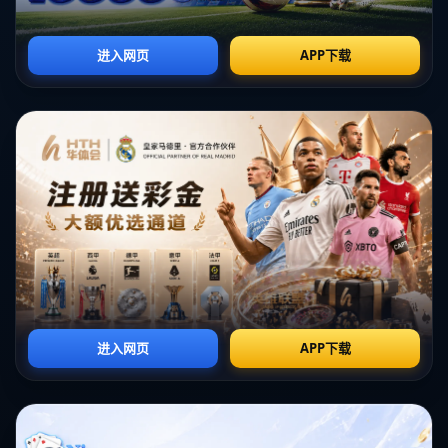
尤其是在面对对手的强大攻势时，郑钦文没有被心理压力所击倒，而是通过深
呼吸等方式保持冷静。她明白，这场比赛不仅是一场体能的较量，更是心理的
较量，正是这种坚定信念让她能从劣势中逆转局势。
郑钦文的成功不仅源于场上的技术和体能，更是心理素质和自我调节能力的体
现。她的韧劲和专注帮助她在危机时刻做出正确的战术选择，最终逆转取胜。
3、泥地赛的优势
郑钦文在泥地赛场上展现出的出色表现，得益于泥地的特性与她打球风格的契
合。泥地由于较慢的球速和多变的场地条件，使得选手需要更高的耐性和技
巧，而这恰恰是郑钦文的强项。她在泥地上能够更好地控制球的落点，利用对
手的失误掌握比赛节奏。
相比于硬地或草地，泥地赛场需要选手有更强的移动能力和更稳定的重心控
制。郑钦文在训练中注重提升这些方面的能力，使得她在泥地比赛中的表现更
为出色。
郑钦文的连胜记录也反映了她对泥地的适应能力和战术安排，通过深入分析对
手的弱点，她能够在比赛中巧妙利用泥地的特性，获得制胜的良机。
4、未来的展望
郑钦文在查尔斯顿的出色表现让人们对她的未来充满期待。她不仅在当前赛季
中展现了无与伦比的竞技状态，也在不断提升自己，向更高的目标迈进。随着
逐步适应国际比赛的节奏，郑钦文有潜力在更多重大赛事中取得突破。
未来，郑钦文若能继续加强自身技术和战术的完善，保持良好的心理状态，她
无疑将在世界女子网球赛场上占据一席之地。作为新一代的网球明星，她不仅
肩负着个人的成就，同时也承载着国家的希望。
郑钦文的成功不仅是个人的荣誉，更为许多年轻的网球爱好者树立了榜样。她
的艰苦奋斗与不懈努力，将激励更多人追逐自己的梦想，勇敢面对挑战。
总结：
郑钦文在查尔斯顿的逆转胜利，不仅体现了她的高超技艺和过硬心理素质，更