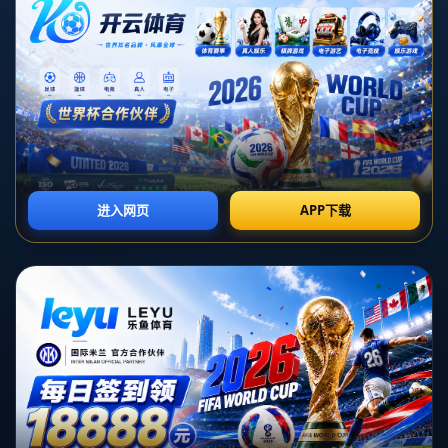
发布时间：2026-01-03T06:31:01+08:00
[返回]
本文通过里斯本竞技主帅对球队未来的畅想和对C罗重返的期待，深刻探讨了这
位传奇球员对俱乐部的影响。首先，我们将讨论球队未来的战略发展，包括青
训体系和青年球员的培养。其次，分析C罗重返里斯本竞技可能带来的品牌效应
与商业价值提升。接着，探讨C罗在球场上的技术与经验如何帮助年轻球员成
长，最后，我们将谈及球队的团结与士气提升对整体表现的重要性。通过这些
方面的详细阐述，我们希望能够呈现出一幅里斯本竞技在未来实现跨越发展的
宏伟蓝图。
1、球队战略与发展
里斯本竞技作为葡萄牙的一支传统强队，近年来在战略发展方面有了显著的进
步。球队主帅强调，未来将着重于健全青训体系，确保源源不断地产生优秀年
轻球员。青训不仅是球队的未来，也是俱乐部文化的传承。通过科学的训练方
法和优秀的教练团队，里斯本竞技希望能够培养出更多具有国际竞争力的足球
人才。
在推进青训的同时，俱乐部还需加大对现有球员的关注与支持，特别是在心理
素质和技术能力的提升方面。主帅认为，青年球员需要得到充分的比赛机会，
以便在实际对抗中不断磨炼自我。此外，充分发挥教练组的指导作用，为球员
提供个性化的训练计划，也对提升球队整体水平至关重要。
未来，里斯本竞技还计划与国际足坛的其它俱乐部建立更多的合作关系，开展
交流与学习。这不仅能够拓宽球员的视野，还能为教练员带来新的理念，提升
训练和战术的多样性。这些战略的实施将为里斯本竞技的长远发展打下坚实的
基础。