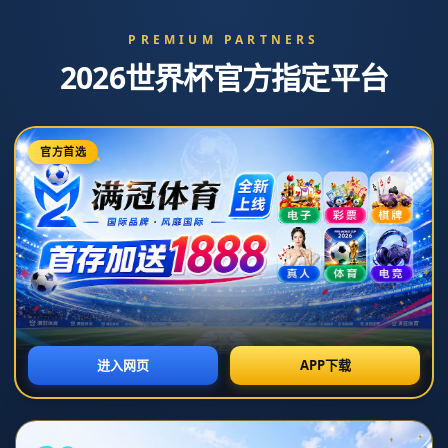
新闻中心
里斯本竞技主帅畅想球队未来盼望C罗重返家园