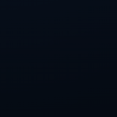
。球队在意甲联赛有着不俗的竞技基础，但在过去的赛季中却缺
重要的筹码。
球员，更强调寻找能够快速融入战术体系并具备成长空间的年轻
有着良好的适应性。
拦截对方进攻，又能承担起组织进攻的重任。这样的双重定位使
入可以有效提升那不勒斯的中场覆盖面，使得球队在防守时能够
联经历过多个高强度的比赛，无论是国内联赛还是欧洲赛场的锻
比赛的稳定性。
度，认为他的到来将提升球队整体实力。早在转会传闻出现时，
完美契合。他在曼联展现出的拼搏精神及战斗意志，让球迷们对
，帮助球队在意甲和欧冠赛场上取得优异成绩。这种期待不仅是
累，他有望逐渐成长为球队中场的核心。那不勒斯的训练条件优
，帮助球队取得佳绩，那么他未来的市场价值和职业声望也会随
环境中不断提升自己，以适应各类比赛的需求。而这不仅仅是对