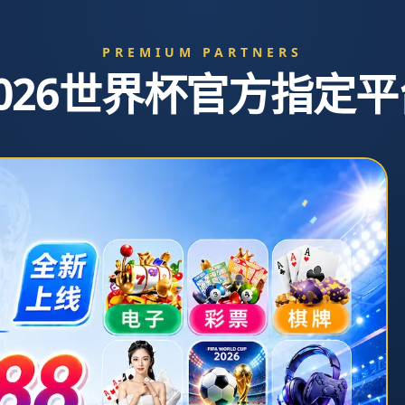
首页
公司简介
产品中心
新闻中心
联