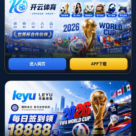
追逐之中
发布时间：2026-01-03T06:31:01+08:00
[返回]
英超联赛，作为全球最受欢迎的足球联赛之一，以其激情、竞争和不可预测的
赛季而闻名。本文将围绕“激情奔放英超盛典，精彩瞬间尽在此刻的荣耀与追逐”
这一主题，深入探讨英超的速度与激情、精彩瞬间的背后故事、球员与球队的
荣耀追逐以及球迷的狂热支持。首先，英超联赛以其独特的魅力吸引了世界各
地的关注，无论是赛季初的憧憬还是结束时的回味，每个瞬间都充满了紧张与
兴奋。其次，不同球员和球队的表现交替着激情与荣耀，创造了一幕幕惊心动
魄的历史画卷。存留在球迷心中的无数辉煌瞬间正是英超的精髓所在。最后，
球迷们的热情和支持更是为比赛添加了色彩，他们的欢呼声成为每场比赛中不
可或缺的旋律。让我们一起踏入这个激情燃烧的盛典，回顾那些辉煌时刻的重
要性与魅力。
1、英超的速度与激情
英超联赛以其高强度的比赛节奏而著称，玩家们无时无刻不在全力以赴。每一
场比赛，球员们都以逻辑和策略的结合来应对对手，展现出惊人的速度和技
术。在每一个瞬息万变的局势中，快速的反击和流畅的传球几乎成为了比赛的
常态，给观众带来视觉上的震撼。
在英超的每一种展现中，球员们的速度都是比赛的关键要素。从边路的高速突
破到中场的精准调度，速度不仅影响比赛结果，更展示出球员的职业素养。即
使是在比分落后的情况下，快速的反击常常能扭转局势，让比赛充满惊喜。
这种高速且充满激情的比赛模式，使得球迷们时时刻刻都处于紧张之中。每一
次进攻与防守的交替，仿佛都是一场无形的战斗，带来的不仅是刺激，更是情