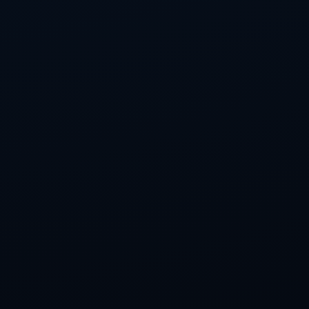
且无趣，削弱了观众的观赛体验，造成了比赛中激情的消失。
牌的决定变得更加费时，观众在等待判罚期间内无法享受比赛的
到比赛中。
热情。不少足球评论员对于VAR的评价中，提到它是否让比赛
时间的等待，观众面临了一种心理上的焦虑。无论是对于进球的
R的日子，那种激情四溢的瞬间，尤其是当主队进球时，兴奋的
落。
受比赛中的中断。随着越来越多的球迷选择在家看比赛，赛场的
现场观赛的忠实球迷来说，比赛的流畅性和即时感至关重要，但
赛，正在慢慢变得无聊和乏味，而不是激动人心的体育盛事。对
家中舒服地观看。
俱乐部的财务收益。若不采取措施来挽回这一状况，长期下去可
比赛增色的即时反应与欢呼渐渐被冷静的技术分析所取代，导致
期，球迷们可能更多地着眼于团队、战术的细节，而不仅仅是比赛
众可能承受着比赛中断的痛苦，但若VAR能够做到不断改进，