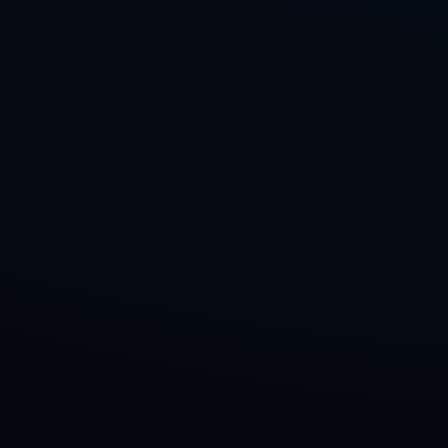
此外，
破能力
进攻选
总结：
通过对
配合不
最后，
日耳曼
上一篇
下一篇
友情链接：
爱游戏官网
Co