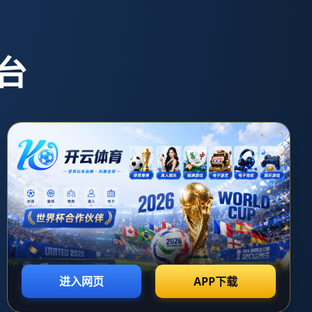
招商热线HOTLINE
0871-5492452
系方式