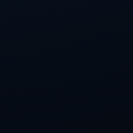
梅西的传球提供了极大的支持。每当梅西拿球时，姆巴佩总能快
是在宽阔的场地中进行精准的长传。而姆巴佩则凭借自身超强的
两人在场上的联动更加流畅。
的脚下技术进行过人，随即将球传给已经插上的姆巴佩，而姆巴佩
流，也展示了他们对于足球比赛的直觉和理解。
安排下，两人不断调整自己的位置和角色，以最大限度发挥对方
战术安排让他们通过位置交流，形成了更具威胁的进攻组合。
悉彼此的踢球风格和习惯，进而可以更好地理解对方的战术意
性与战斗力。
活，能够在不同的情况下快速找到有效的解决方案。此外，战术
习惯的深刻理解。姆巴佩与梅西在场上拼尽全力的同时，心理上
为经验丰富的领袖，他的表现常常能够激励年轻的姆巴佩，而姆
表现出的冷静和成熟，能够帮助团队保持稳定，而姆巴佩的激情
团队的凝聚力。
的提升，因为良好的私人关系能够在比赛中更容易地传达默契。这种
。梅西以其卓越的控球能力和创造力著称，他能够在不断变化的
破僵局。
吸引对方防守，进而为姆巴佩创造出射门或传球的机会。反之，