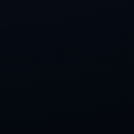
。例如，在面对对方高位逼抢时，梅西可以通过出色的控球和突
，使得巴黎圣日耳曼在进攻端展现出了丰富的战术变化和更多的
人风格等多方面的融合，为球队带来了巨大的贡献。两位球星的
现代足球提供了新的思考。
力量令人赞叹。未来，随着他们在场上不断磨合与进步，巴黎圣
官网