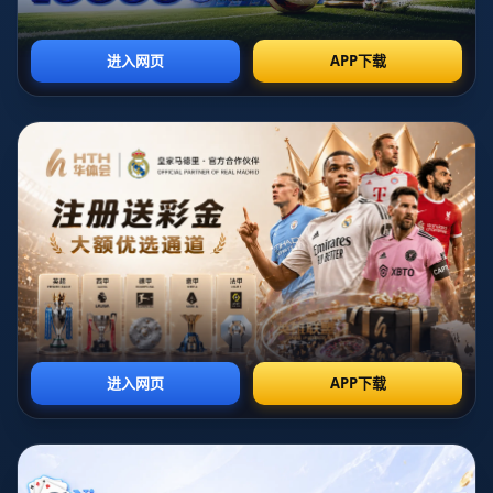
极强的极限小球，转而选择更稳健的封网与搓放，优先确保不失误，再伺机寻
找反击机会。这一变化收到立竿见影的效果，双方从一开始就陷入拉锯战，比
分一路紧咬，但在关键分上王祉怡打得更加果断，连续通过主动进攻得分将比
赛拖入决胜局。
进入第三局，比赛完全进入心理与体能的双重考验阶段。山口茜在应对多拍对
抗时显露出些许疲态，部分回合中她的回球长度开始变短，给了王祉怡在中前
场发力的空间。抓住这一细微变化，中国选手不断提高回合节奏，有意拉长多
拍，逼迫对手在防守中消耗更多体能。后半局，山口茜多次试图通过突然加速
突击来改变节奏，但王祉怡的防守质量与场上专注度都有明显提升，多次在看
似被动的情况下完成化解并打出反击得分。随着最后一记后场杀球干净落地，
比分被定格，现场掌声雷动，王祉怡高举双拳，宣告自己又一次站上女单决赛
的舞台。
本赛季能够连续三次击败山口茜，并不是偶然的闪光，而是长期积累的结果。
首先在技战术层面，王祉怡的打法愈发立体：过去她更多依赖顽强的防守和耐
心的多拍，如今在进攻端的威胁明显增大，杀球的质量和落点选择更为丰富，
中前场的上手意识也更加果断，这让她在面对山口茜这样擅长控制节奏的对手
时，不再只是被动应对，而是能够主动打乱对方的节奏。她在关键分处理上的
成长尤为突出，本赛季多场对决中，当比分进入到18平、19平、甚至决胜局尾
声时，她往往能够通过稳定的发接发和高质量的前三拍，避免无谓失误，将比
赛牢牢掌控在自己的轨道上。
心理层面的成熟同样是她本赛季的关键词。面对一位双料世界冠军、长期世界
排名前列的顶尖对手，连续三次在大赛舞台上赢球，需要的不仅是技战术执行
力，更是抗压能力和自信心的全面提升。从赛场表情和肢体语言来看，如今的
王祉怡在比分起伏时已经很少出现明显的情绪波动，失误后的调整也更加迅
速。每当进入局末阶段，她脸上的专注感以及对每一个球的投入程度，已经具
备一名世界顶级选手应有的气场和稳定性。这种心理状态的改变，让她在高强
度对抗中不再“掉链子”，而是一步步将比赛引向对自己有利的方向。