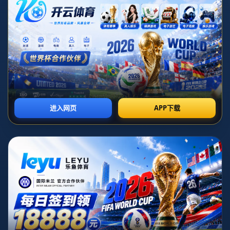
发布时间：2026-01-03T06:31:01+08:00
[返回]
在刚刚结束的一场羽毛球女单巅峰对决中，中国选手王祉怡以2比1力克日本名
将山口茜，本赛季第三次战胜对手的强势晋级本站赛事女单决赛。这场比赛不
仅延续了两人本赛季以来的“连续剧”，也进一步确立了王祉怡在当前女单格局中
的上升势头：从昔日“黑马”到如今多次击败世界顶尖选手的强者，她正在以一场
又一场的硬仗，完成自己的蜕变。
本赛季之前，王祉怡在与山口茜的交锋中战绩并不占优，经验和稳定性上的差
距一度是外界形成固有印象的原因。然而从本赛季开始，两人的对话仿佛被按
下了重启键：无论是巡回赛站点还是高级别赛事的淘汰赛阶段，只要相遇，王
祉怡总能在关键分上咬住比分、顶住压力，在技战术和心理层面都展现出令人
眼前一亮的成熟。本场比赛再次延续了这种趋势，双方鏖战三局，比分多次胶
着，最终王祉怡凭借在拉锯球和防守反击中的优势完成逆转，在交手记录上实
现了一个赛季“三杀”对手的壮举。
比赛伊始，山口茜依旧展现出世界顶尖选手的控制力，她通过灵活的步伐与精
准的落点，频频调动王祉怡，抢先上手进攻。首局中段，日本名将在网前小球
和后场突击的衔接上做得行云流水，一度建立起领先优势。不过与以往相比，
王祉怡不再急于求成，而是通过增加回合耐心、加强防守质量来打乱对手节
奏。尽管首局最终依然落入山口茜囊中，但从局末阶段开始，中国选手在多拍
相持中的主动性已经开始上升，为后两局的反扑埋下伏笔。
第二局成为比赛的转折点。面对首局失利的局面，王祉怡在局间休息后显然对
技战术进行了调整，她明显加大了对山口茜后场两条边线的压制，利用高质量
的后场劈吊和突击来限制对方的前扑速度。在网前处理球时，她减少了冒险性