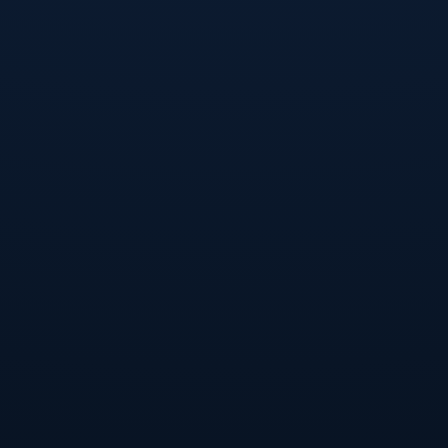
对于中国女单而言，王祉怡本赛季的持续爆发无疑是一大利好。在陈雨菲稳居
世界一流、何冰娇等队友保持竞争力的王祉怡频频击败山口茜、安洗莹等国际
顶尖名将，为国羽在女单项目上增加了更多选择和变招，也在团体赛、综合性
大赛的排兵布阵上带来更大空间。尤其是在巴黎奥运周期的关键阶段，这样一
位有能力在强强对话中多次赢球的“硬仗型”选手，对于提升整个队伍的竞争力具
有重要意义。连续三胜山口茜，不仅是个人数据上的漂亮一笔，更像是一种宣
告——她已经不再只是“潜力股”，而是真正具备冲击冠军、扛起重任的实力。