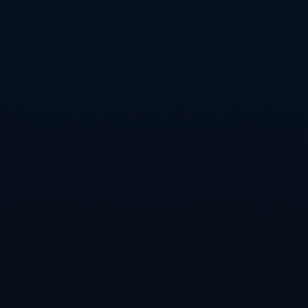
展望即将到来的决赛，王祉怡仍将面对严峻考验。无论决赛对手是谁，都将在
技战术针对性、体能储备以及赛程连续作战方面提出更高要求。从本赛季的表
现，尤其是数次在高强度对抗中展现出的韧性和调整能力来看，她完全有理由
向冠军发起冲击。对于她而言，这不仅是一场争冠之战，更是一次检验自己能
否真正跻身“世界顶级女单行列”的重要节点。一旦能够在决赛中延续今日的专注
度和执行力，将极有机会把“连续三胜山口茜”的话题，升级为“以冠军为注脚的
高光赛季”。