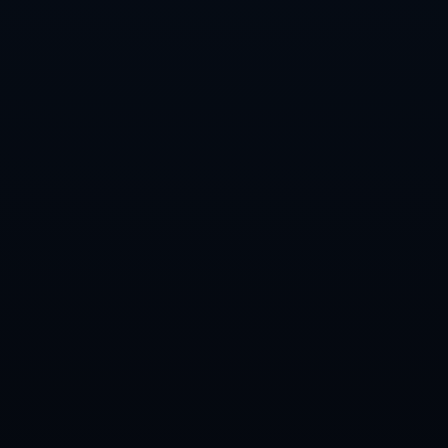
上一篇：中国乒乓球队4人晋级WTT仁川冠军赛16强