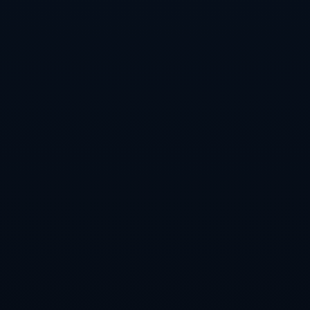
从不偏爱任何人。当球队整体实力开始下滑，两位巨星也不得不在时间面前低头。队
锋的爆发力与瞬间启动速度肉眼可见地下滑，在与对方年轻中卫的对抗中，他已很难
的那两个名字——当球队濒临出线边缘时，正是他们选择留下，坚持战斗到最后一轮
队赢得一线生机。