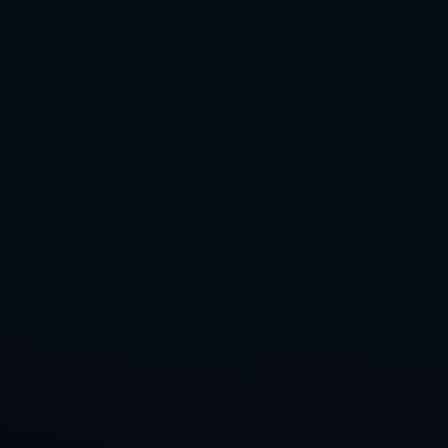
决定命
时间。
么稍稍
世界杯
赛后发
我最后
泪目，