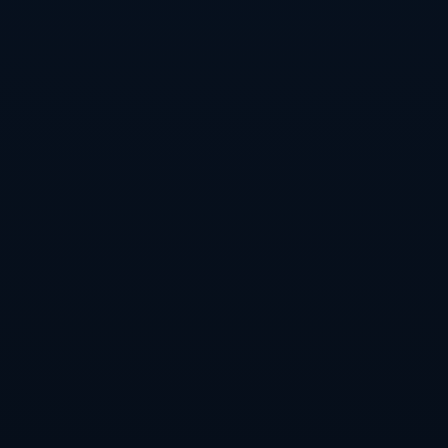
顶峰往往也是滑落的起点。美洲杯双冠之后，球队在人员更新、技战术演变和精神气
不上来；俱乐部层面的出场时间不足、伤病频发，让一度锋芒毕露的新星们逐渐磨去了
”，反而能通过更加精细和高效的传控体系瓦解他们赖以成名的凶狠逼抢。一旦压迫节
动支撑不足而变得断断续续。
现在成绩上尤为残酷：南美区世预赛开局阶段，这支队伍就连续遭遇失利，先是主场爆
的对手也从他们身上全取三分。球队在积分榜上迅速下坠，而内部矛盾也随之一点点浮
引发不满，多名核心回到俱乐部后在采访中含蓄表达“对国家队现状的失望”。种种裂
处不在的沉闷压抑。
两大巨星在这场下滑曲线中既是支柱，也是伤感的注脚。队长——那位以不知疲倦的奔
国家队战袍起，便承担起攻防两端的重任。在两届美洲杯决赛中，他用无与伦比的拦
是无数少年心中的经典9号，他以冷静至极的单刀处理，极具想象力的禁区内跑位，书
刻挽狂澜于既倒，让球队在悬崖边完成逆转，铸就了无数铭刻在球迷记忆中的经典画