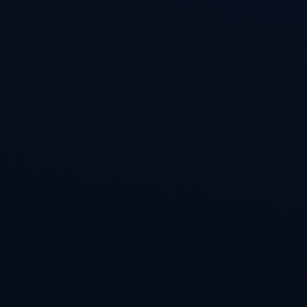
荣誉的
迟迟顶
马之王
误和跑
困局表
童子”
间分配
见却无
球队的
度披上
锋，则
最后时