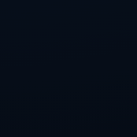
长的覆盖范围不再如年轻时那般惊人，伤病让他的起伏变得频
再轻松甩开对手。尽管如此，只要站在球场上，他们依旧是最值
。哪怕明知逆袭概率渺茫，他们依旧希望用最后一次拼搏，为这