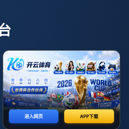
招商热线HOTLINE
0871-5492452
系方式