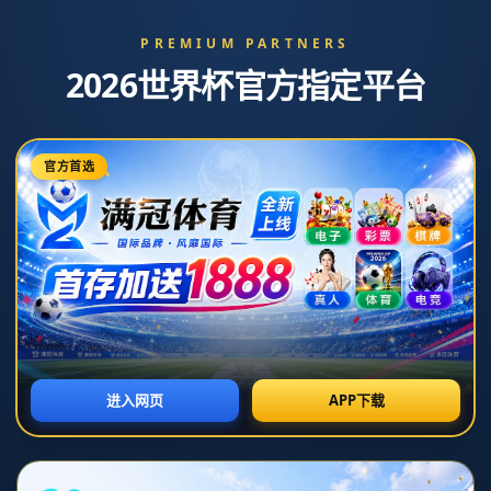
新闻中心
德媒调查显示近四成球迷预言德国将在欧洲杯