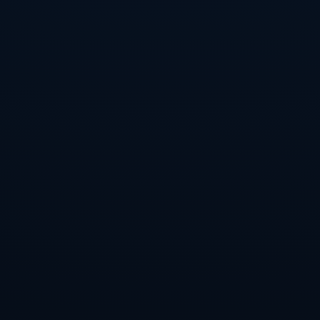
您所在的位置是：
首页
>
新闻中心
巴萨有意求购坎塞洛 曼城标价
发布时间：2026-01-03T06:31:01
[返回]
章将探讨巴塞罗那足球俱乐部（巴萨）有意求购葡萄牙后卫若昂·坎塞洛的近期动态，
对坎塞洛的求购意图，包括球队的战术需求和目标。其次，我们将探讨坎塞洛的个人
析曼城的转会策略与对坎塞洛的价值评估，最后焦点落在巴萨的财政状况与转会市场
整的背景与分析。
萨的求购意图
年来在转会市场上采取了积极的策略，尤其是在增补后防线球员方面。随着俱乐部对