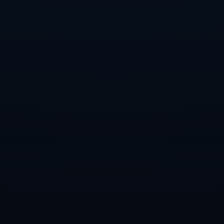
球员，正是巴萨寻求进一步提升球队实力的表现。坎塞洛的个人能力和在顶级联赛的
说，巴萨希望通过引进坎塞洛来增强防守的稳定性及后场的进攻支持。坎塞洛不仅能
中，这正与巴萨一贯注重的控球足球理念相契合。这样的求购目标，使球队在战术上
为何选择坎塞洛而非其他后卫？除了他当前的状态外，坎塞洛与曼城教练瓜迪奥拉的
要求。这个选择不仅是考虑球员的能力，更是希望在更衣室内引入更强的竞争力以提
塞洛的个人能力
坎塞洛的个人能力毋庸置疑，之前在曼城的出色表现证明了他的潜力。他早在意甲时期
其是在一对一防守和远射方面。尽管他在曼城的位置较为灵活，但作为后卫，其位置
色的个人技术，坎塞洛也具备良好的身体素质。他的速度和耐力使他能在高强度的比
置，对球队的整体平衡有着重要的影响。此外，他的传中质量和参与进攻的能力，也
比赛中，坎塞洛的表现同样抢眼。他在国家队的丰富经验也让他具备了更高的心理素
盟和欧战等高压环境下，经验丰富的球员能够为球队提供稳定的支持。
城的标价策略
坎塞洛标价高达7000万欧元，这一金额在当前的转会市场上并不意外。在水涨船高
，他们往往会对自己核心球员持强硬立场。这样的标价不仅反映了坎塞洛的经济价值
，曼城在过去的转会过程中经常使用这种策略。他们希望通过高价的要价来确保球队
球员时能获取合理的补偿。对于巴萨来说，如何在这样的价格面前选择投资，这正是
市场竞争的加剧也是导致高价产生的重要原因。其他豪门球队，如皇家马德里和巴黎
在与其它球队的竞逐中，不得不认真考虑其财务状况和球队长远发展的合理性。
萨的财政状况
年的财政重组，巴萨的经济状况虽有改善，但相对在转会市场上的实力仍显薄弱。随
行事。因此，对于7000万欧元的转会费，巴萨必须仔细评估其可行性。
萨在市场上仍旧享有广泛的吸引力，但如何平衡球队阵容的增强与财政负担，成为俱
可能成为他们在引进新球员时的选择。对此，巴萨的管理层需保持灵活应变的策略。
金融领域的动荡不安和新冠疫情的影响，令巴萨的财务状况仍显脆弱。如何在确保球
的关键。若管理层无法妥善处理这一问题，未来的引援将会遭遇更大的挑战。