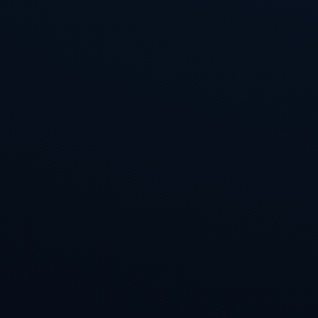
【公司新闻】
【行业资讯】
本篇文
析巴萨
着，分
呈现完
1、巴
巴萨近