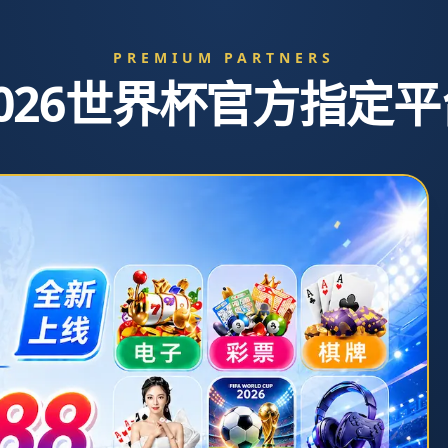
首页
公司简介
产品中心
新闻中心
联