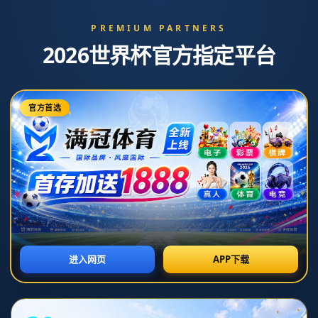
新闻中心
西甲主席调侃皇马延期请求不够72小时违规安